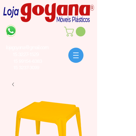
lojagoyana@gmail.com
15 3227-1529
15 99154-6383
15 3237-3099