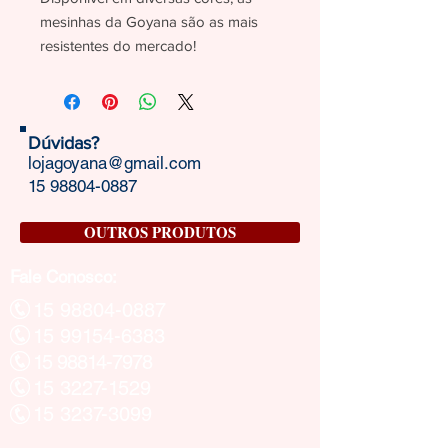
mesinhas da Goyana são as mais
resistentes do mercado!
Dúvidas?
lojagoyana@gmail.com
15 98804-0887
OUTROS PRODUTOS
Fale Conosco:
15 98804-0887
15 99154-6383
15 98814-7978
15 3227-1529
15 3237-3099