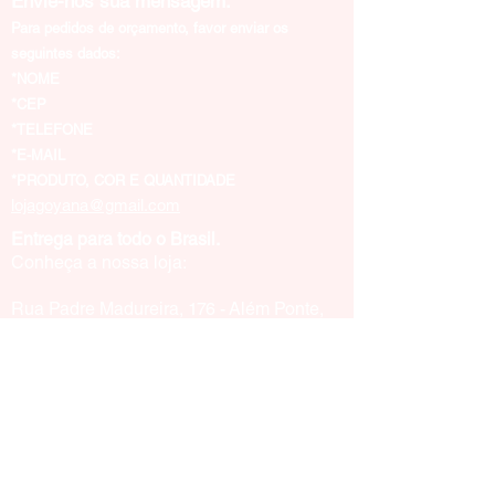
Envie-nos sua mensagem:
Para pedidos de orçamento, favor enviar os
seguintes dados:
*NOME
*CEP
*TELEFONE
*E-MAIL
*PRODUTO, COR E QUANTIDADE
lojagoyana@gmail.com
Entrega para todo o Brasil.
Conheça a nossa loja:
Rua Padre Madureira, 176 - Além Ponte,
Sorocaba - SP, CEP
18013-210