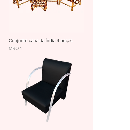
Conjunto cana da Índia 4 peças
Preço
MRO 1