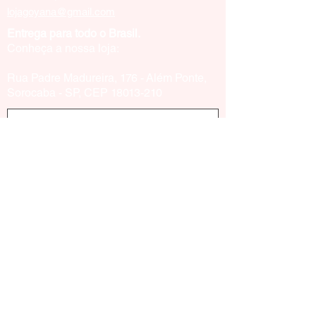
lojagoyana@gmail.com
Entrega para todo o Brasil.
Conheça a nossa loja:
Rua Padre Madureira, 176 - Além Ponte,
Sorocaba - SP, CEP
18013-210