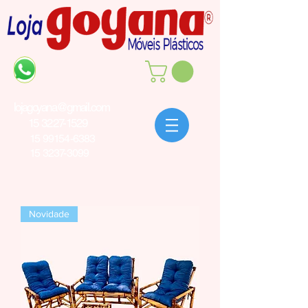
lojagoyana@gmail.com
15 3227-1529
15 99154-6383
15 3237-3099
Novidade